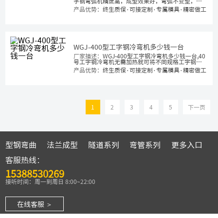
字钢弯弧机精度高，成型效果好，弯弧不变型，平
弯立弯均可弯曲成型，工字钢拱架支护弯弧机
产品优势：
终生质保·可接定制·专属模具·精密做工
WGJ-400型工字钢冷弯机多少钱一台
厂家描述：
WGJ-400型工字钢冷弯机多少钱一台,40
号工字钢冷弯机无需加热就可将不同规格工字钢滚
弯到所需弧度,平弯立弯均可弯曲成型,钢结构冷弯机
产品优势：
终生质保·可接定制·专属模具·精密做工
价格
1
2
3
4
5
下一页
型钢弯曲
法兰成型
隧道系列
弯管系列
更多入口
客服热线：
15388530269
接听时间：周一到周日 8:00~22:00
在线客服 ＞