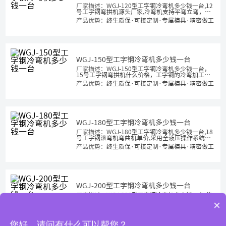
厂家描述：
WGJ-120型工字钢冷弯机多少钱一台,12
号工字钢弯拱机源头厂家,冷弯机支持平弯立弯，通
过滚弯不同弧度半径一次成型，冷弯机12号工字钢
产品优势：
终生质保·可接定制·专属模具·精密做工
小半径一次成型
WGJ-150型工字钢冷弯机多少钱一台
厂家描述：
WGJ-150型工字钢冷弯机多少钱一台，
15号工字钢弯拱机什么价格，工字钢的冷弯加工可
以大幅提升生产效率，减少浪费，并且可以让产品
产品优势：
终生质保·可接定制·专属模具·精密做工
更加美观大方，液压工字钢弯弧机厂家直销
WGJ-180型工字钢冷弯机多少钱一台
厂家描述：
WGJ-180型工字钢冷弯机多少钱一台,18
号工字钢滚弯机弯曲机单价,采用全液压操作系统，
在建筑工程当中得到广泛应用,180型隧道支护冷弯
产品优势：
终生质保·可接定制·专属模具·精密做工
机厂家指导价
WGJ-200型工字钢冷弯机多少钱一台
厂家描述：
WGJ-200型工字钢冷弯机多少钱一台,使
用工字钢冷弯机提高工作效率，精细化工作，源头
×
厂家直发，支持定制,工字钢怎么弯圆弧,200数控冷
产品优势：
终生质保·可接定制·专属模具·精密做工
弯机哪里有卖的
您好，请问有什么可以帮您？