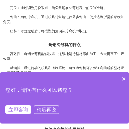
定位：通过调整定位装置，确保角钢在冷弯过程中的位置准确。
弯曲：启动冷弯机，通过模具对角钢进行逐步弯曲，使其达到所需的形状和
角度。
出料：弯曲完成后，将成型的角钢从冷弯机中取出。
角钢冷弯机的特点
高效性：角钢冷弯机能够快速、连续地进行型材弯曲加工，大大提高了生产
效率。
精确性：通过精确的模具和控制系统，角钢冷弯机可以保证弯曲后的型材尺
寸精度和形状精度。
×
灵活性：可以根据不同的型材规格和弯曲要求，更换相应的模具，实现多种
型材的弯曲加工。
您好，请问有什么可以帮您？
节省材料：冷弯加工过程中，角钢的材料不会发生明显的变形和损伤，因此
可以节省材料成本。
立即咨询
稍后再说
操作简便：角钢冷弯机的操作相对简单，经过培训的操作人员可以快速上
手。