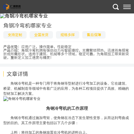
角钢冷弯机哪家专业
支持定制
全国发货
规格多样
售后保障
产品优势：
应用广泛，操作简单，性能稳定
产品介绍：
角钢冷弯机拥有强劲动力与智能操控，无需繁琐预热，迅速将角钢弯
折成所需形状，适用于建筑、机械等多个领域，稳定可靠，为角钢加工带来新突
破，重新定义加工速度与精度！
文章详情
角钢冷弯机是一种专门用于将角钢等型材进行冷弯加工的设备。它在建筑、
桥梁、机械制造等领域中有着广泛的应用，为各种工程项目提供了高效、精确的
型材加工解决方案。
角钢冷弯机的工作原理
角钢冷弯机通过施加弯矩，使角钢在冷态下发生塑性变形，从而达到弯曲成
型的目的。其工作原理主要包括以下几个步骤：
上料：将待加工的角钢放置在冷弯机的进料台上。