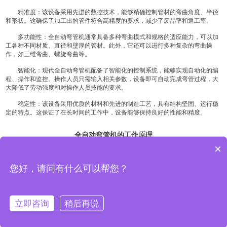
精准度：该设备采用先进的数控技术，能够精确控制管材的弯曲角度、半径
和形状。这确保了加工出的管件符合高精度的要求，减少了废品率和返工率。
多功能性：全自动弯管机通常具备多种弯曲模式和规格的适应能力，可以加
工各种不同材质、直径和壁厚的管材。此外，它还可以进行多种复杂的弯曲操
作，如三维弯曲、螺旋弯曲等。
智能化：现代全自动弯管机配备了智能化的控制系统，能够实现自动化的编
程、操作和监控。操作人员只需输入相关参数，设备即可自动完成弯管过程，大
大降低了劳动强度和对操作人员技能的要求。
稳定性：该设备采用优质的材料和先进的制造工艺，具有结构坚固、运行稳
定的特点。这保证了在长时间的工作中，设备能够保持良好的性能和精度。
全自动弯管机的工作原理
×
全自动弯管机主要由机架、弯管模具、夹紧装置、液压系统、控制系统等部
分组成。其工作原理如下：
您好，请问有什么可以帮您？
将待加工的管材放入夹紧装置中，通过液压系统施加压力，将管材牢固地固
定在模具上。
根据需要弯曲的角度和形状，控制系统发出指令，驱动弯管模具进行旋转和
立即咨询
稍后再说
移动。
管材在模具的作用下逐渐弯曲，形成所需的形状。