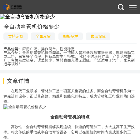
全自动弯管机价格多少
支持定制
全国发货
规格多样
售后保障
产品优势：
应用广泛，操作简单，性能稳定
产品介绍：
全自动弯管机操作简单，一键输入管材参数与弯折要求，就能自动完
成上料、弯管等全流程，拥有高效生产模式，可24小时连续作业，产能大幅提
升，弯管精度极高，误差极小，管材表面光滑无瑕疵，广泛适用于汽车、家具制
造等领域！
文章详情
在现代工业领域，管材加工是一项至关重要的任务。而全自动弯管机作为一
种先进的设备，正以其高效、精准和智能化的特点，成为管材加工行业的热门选
择。
全自动弯管机的特点
高效性：全自动弯管机能够实现连续、快速的弯管加工，大大提高了生产效
率。相比传统的手动或半自动弯管设备，它可以在更短的时间内完成更多的工
作。