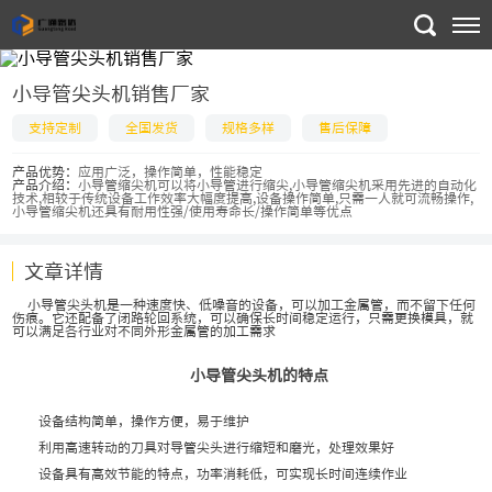
小导管尖头机销售厂家
支持定制
全国发货
规格多样
售后保障
产品优势：
应用广泛，操作简单，性能稳定
产品介绍：
小导管缩尖机可以将小导管进行缩尖,小导管缩尖机采用先进的自动化
技术,相较于传统设备工作效率大幅度提高,设备操作简单,只需一人就可流畅操作,
小导管缩尖机还具有耐用性强/使用寿命长/操作简单等优点
文章详情
小导管尖头机是一种速度快、低噪音的设备，可以加工金属管，而不留下任何
伤痕。它还配备了闭路轮回系统，可以确保长时间稳定运行，只需更换模具，就
可以满足各行业对不同外形金属管的加工需求
小导管尖头机的特点
设备结构简单，操作方便，易于维护
利用高速转动的刀具对导管尖头进行缩短和磨光，处理效果好
设备具有高效节能的特点，功率消耗低，可实现长时间连续作业