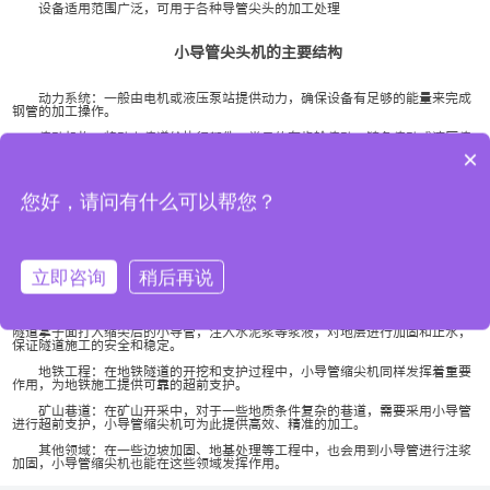
设备适用范围广泛，可用于各种导管尖头的加工处理
小导管尖头机的主要结构
动力系统：一般由电机或液压泵站提供动力，确保设备有足够的能量来完成
钢管的加工操作。
传动机构：将动力传递给执行部件，常见的有齿轮传动、链条传动或液压传
动等方式，保证运动的平稳性和准确性。
×
模具组件：包括固定模具和活动模具，模具的形状和尺寸根据需要加工的钢
管尖头形状和尺寸进行设计，直接作用于钢管，实现缩尖成型。
您好，请问有什么可以帮您？
控制系统：用于控制设备的启动、停止、加工速度、压力等参数，有的还具
备自动化程度较高的编程功能，可实现多步加工操作的自动循环。
小导管尖头机的应用领域
立即咨询
稍后再说
隧道工程：在隧道施工中，小导管缩尖机用于加工超前支护小导管，通过在
隧道掌子面打入缩尖后的小导管，注入水泥浆等浆液，对地层进行加固和止水，
保证隧道施工的安全和稳定。
地铁工程：在地铁隧道的开挖和支护过程中，小导管缩尖机同样发挥着重要
作用，为地铁施工提供可靠的超前支护。
矿山巷道：在矿山开采中，对于一些地质条件复杂的巷道，需要采用小导管
进行超前支护，小导管缩尖机可为此提供高效、精准的加工。
其他领域：在一些边坡加固、地基处理等工程中，也会用到小导管进行注浆
加固，小导管缩尖机也能在这些领域发挥作用。