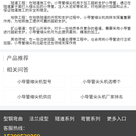
隧道工程：在隧道施工中，小导管缩尖机用于加工超前支护小导管，通过在
隧道掌子面打入缩尖后的小导管，注入水泥浆等浆液，对地层进行加固和止水，
保证隧道施工的安全和稳定。
地铁工程：在地铁隧道的开挖和支护过程中，小导管缩尖机同样发挥着重要
作用，为地铁施工提供可靠的超前支护。
矿山巷道：在矿山开采中，对于一些地质条件复杂的巷道，需要采用小导管
进行超前支护，小导管缩尖机可为此提供高效、精准的加工。
其他领域：在一些边坡加固、地基处理等工程中，也会用到小导管进行注浆
加固，小导管缩尖机也能在这些领域发挥作用
产品推荐
相关问答
小导管缩尖机型号
小导管尖头机选哪个
小导管缩尖机供应
小导管尖头机厂家排名
型钢弯曲
法兰成型
隧道系列
弯管系列
更多入口
客服热线：