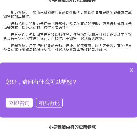
动力系统：一般由电机或液压泵站提供动力，确保设备有足够的能量来完成
钢管的加工操作。
传动机构：将动力传递给执行部件，常见的有齿轮传动、链条传动或液压传
动等方式，保证运动的平稳性和准确性。
模具组件：包括固定模具和活动模具，模具的形状和尺寸根据需要加工的钢
管尖头形状和尺寸进行设计，直接作用于钢管，实现缩尖成型。
控制系统：用于控制设备的启动、停止、加工速度、压力等参数，有的还具
备自动化程度较高的编程功能，可实现多步加工操作的自动循环。
小导管缩尖机的特点
×
高效性：能够快速完成钢管的尖头加工，大大提高生产效率，相比传统的手
您好，请问有什么可以帮您？
工加工或其他加工方式，可节省大量的时间和人力成本。
加工精度高：可以精确控制钢管尖头的尺寸和形状，保证加工质量的一致
性，满足不同工程和产品的精度要求。
操作简便：设备的操作界面通常设计简洁，易于上手，操作人员经过简单培
立即咨询
稍后再说
训即可熟练操作，降低了对操作人员技能水平的要求。
适用性强：可以加工不同材质、不同直径和壁厚的钢管，通过更换模具等方
式，能够适应多种规格和形状的尖头加工需求。
小导管缩尖机的应用领域