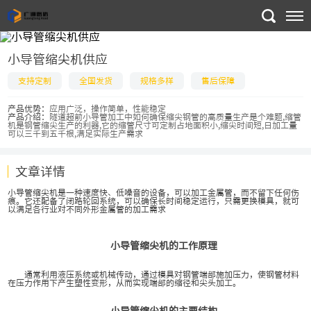
小导管缩尖机供应
支持定制
全国发货
规格多样
售后保障
产品优势：
应用广泛，操作简单，性能稳定
产品介绍：
隧道超前小导管加工中如何确保缩尖钢管的高质量生产是个难题,缩管
机是钢管缩尖生产的利器,它的缩管尺寸可定制占地面积小,缩尖时间短,日加工量
可以三千到五千根,满足实际生产需求
文章详情
小导管缩尖机是一种速度快、低噪音的设备，可以加工金属管，而不留下任何伤
痕。它还配备了闭路轮回系统，可以确保长时间稳定运行，只需更换模具，就可
以满足各行业对不同外形金属管的加工需求
小导管缩尖机的工作原理
通常利用液压系统或机械传动，通过模具对钢管端部施加压力，使钢管材料
在压力作用下产生塑性变形，从而实现端部的缩径和尖头加工。
小导管缩尖机的主要结构